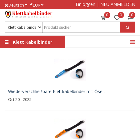
Einloggen
|
NEU ANMELDEN
€
Deutsch
EUR
0
0
0
Klett Kabelbinder
bedrucken
Wiederverschließbare Klettkabelbinder mit Öse ..
Oct 20 - 2025