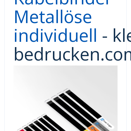
Metallöse
individuell
-
kl
bedrucken.co