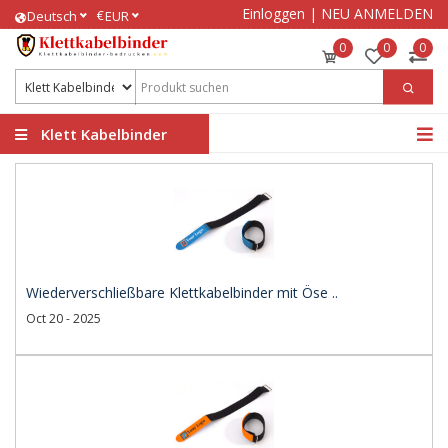
Einloggen
|
NEU ANMELDEN
€
Deutsch
EUR
0
0
0
Klett Kabelbinder
bedrucken
Wiederverschließbare Klettkabelbinder mit Öse ..
Oct 20 - 2025