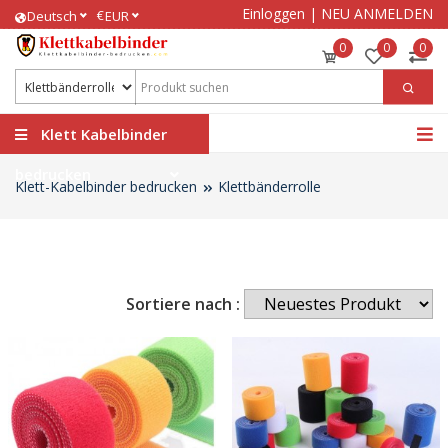
Einloggen
|
NEU ANMELDEN
€
Deutsch
EUR
0
0
0
Klett Kabelbinder
bedrucken
Klett-Kabelbinder bedrucken
Klettbänderrolle
Sortiere nach :