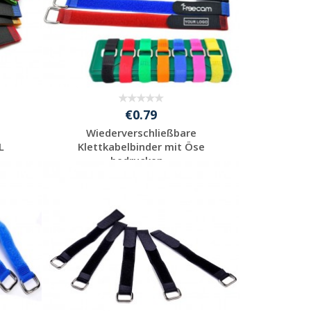
€0.79
Wiederverschließbare
L
Klettkabelbinder mit Öse
bedrucken...
Individuelle
Werbeartikel
anfragen