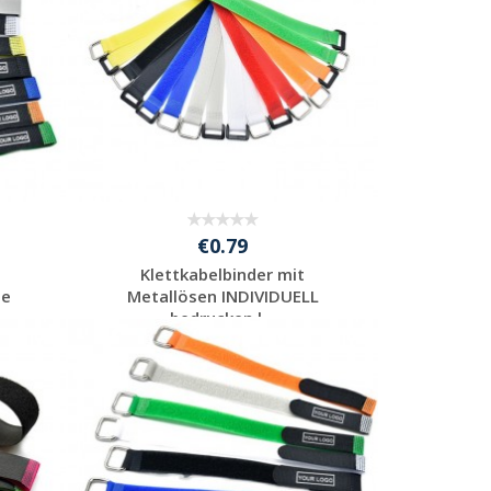
€0.79
Klettkabelbinder mit
se
Metallösen INDIVIDUELL
bedrucken l...
Individuelle
Werbeartikel
anfragen