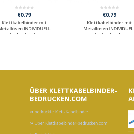
€0.79
€0.79
Klettkabelbinder mit
Klettkabelbinder mit
Metallösen INDIVIDUELL
Metallösen INDIVIDUEL
bedrucken l...
bedrucken l...
Individuelle
Individuelle
Werbeartikel
Werbeartikel
anfragen
anfragen
ÜBER KLETTKABELBINDER-
K
BEDRUCKEN.COM
A
bedruckte Klett-Kabelbinder
Über Klettkabelbinder-bedrucken.com