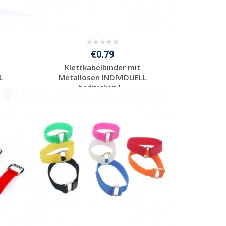
€0.79
Klettkabelbinder mit
L
Metallösen INDIVIDUELL
bedrucken l...
Individuelle
Werbeartikel
anfragen