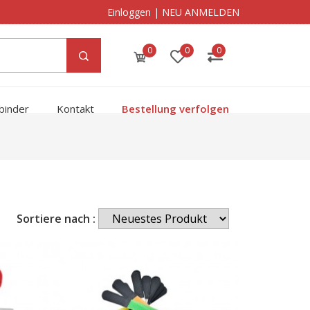
Einloggen
|
NEU ANMELDEN
0
0
0
binder
Kontakt
Bestellung verfolgen
Sortiere nach :