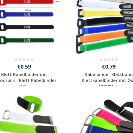
€0.59
€0.79
Klett Kabelbinder mit
Kabelbinder Klettband
odruck - Klett Kabelbinder
Klettkabelbinder mit Ö
mit...
INDIVIDU...
Individuelle
Individuelle
Werbeartikel
Werbeartikel
anfragen
anfragen