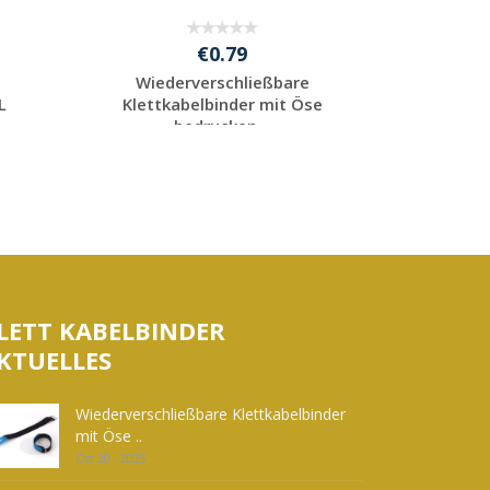
€0.79
Wiederverschließbare
L
Klettkabelbinder mit Öse
bedrucken...
Individuelle
Werbeartikel
anfragen
LETT KABELBINDER
KTUELLES
Wiederverschließbare Klettkabelbinder
mit Öse ..
Oct 20 - 2025