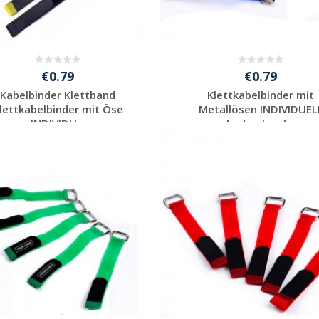
€0.79
€0.79
Kabelbinder Klettband
Klettkabelbinder mit
lettkabelbinder mit Öse
Metallösen INDIVIDUEL
INDIVIDU...
bedrucken l...
Individuelle
Individuelle
Werbeartikel
Werbeartikel
anfragen
anfragen