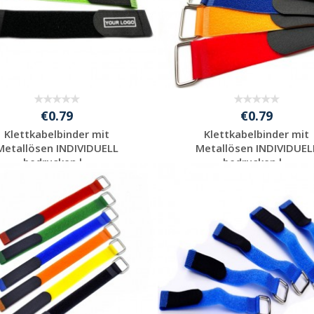
€0.79
€0.79
Klettkabelbinder mit
Klettkabelbinder mit
Metallösen INDIVIDUELL
Metallösen INDIVIDUEL
bedrucken l...
bedrucken l...
Individuelle
Individuelle
Werbeartikel
Werbeartikel
anfragen
anfragen