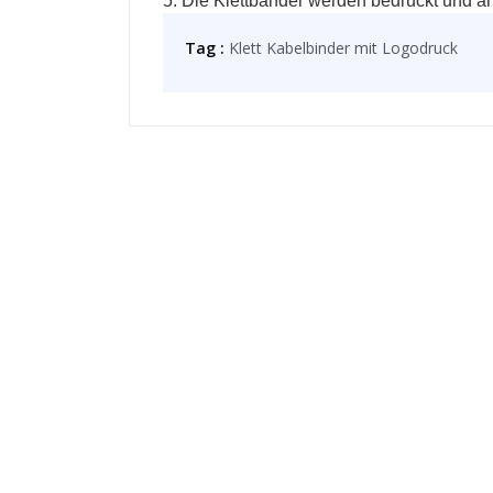
5. Die
Klettbänder
werden bedruckt und an 
Tag :
Klett Kabelbinder mit Logodruck