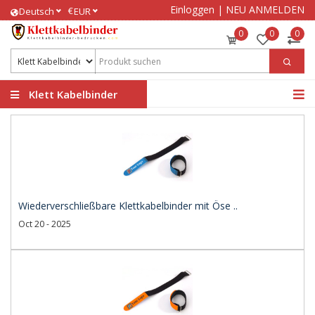
Einloggen
|
NEU ANMELDEN
€
Deutsch
EUR
0
0
0
Klett Kabelbinder
bedrucken
Wiederverschließbare Klettkabelbinder mit Öse ..
Oct 20 - 2025