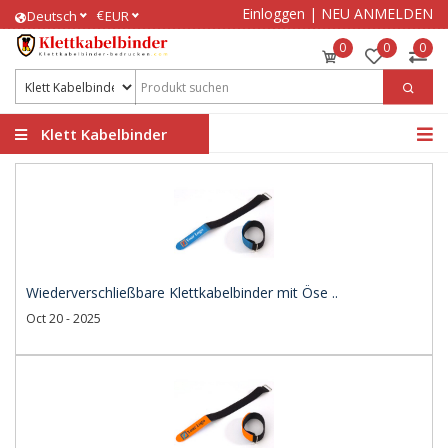
Einloggen
|
NEU ANMELDEN
€
Deutsch
EUR
0
0
0
Klett Kabelbinder
bedrucken
Wiederverschließbare Klettkabelbinder mit Öse ..
Oct 20 - 2025