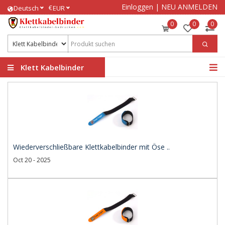
Einloggen
|
NEU ANMELDEN
€
Deutsch
EUR
0
0
0
Klett Kabelbinder
bedrucken
Wiederverschließbare Klettkabelbinder mit Öse ..
Oct 20 - 2025